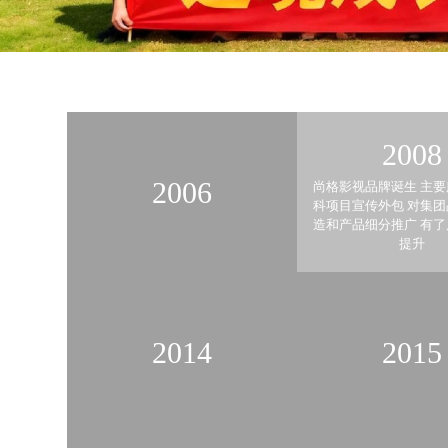
2008
2006
尚格影视品牌诞生 主
科项目宣传外包 对集
造和产品细分推广 有
提升
2014
2015