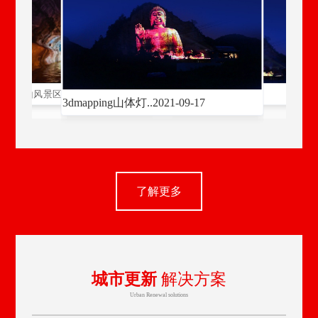
17
17
六洞山风景区溶..
2021-09-17
景区山体投影 |..
2021-09-17
景区文创案例 |
3dmapping山体灯..
2021-09-17
了解更多
软件开发著作权
城市更新
解决方案
Urban Renewal solutions
平方项目施工经验