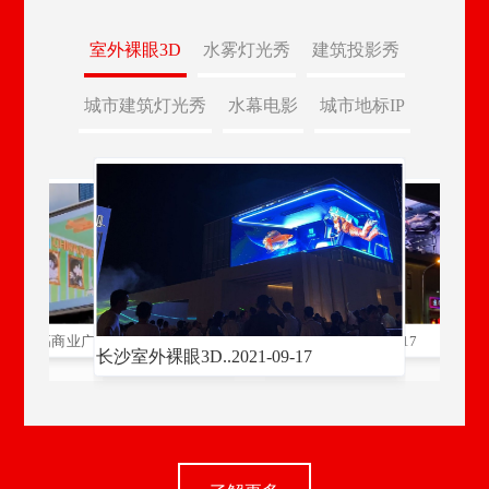
室外裸眼3D
水雾灯光秀
建筑投影秀
城市建筑灯光秀
水幕电影
城市地标IP
没有中间商环节
软件开发著作权
9-17
9-17
步步高商业广场..
2021-09-17
商业地产裸眼3D..
2021-09-17
网红打卡地新世
长沙室外裸眼3D..
2021-09-17