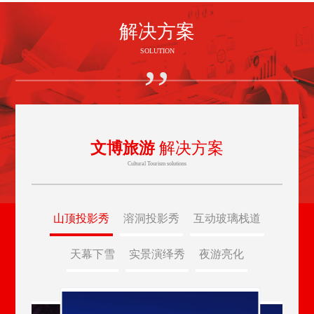
解决方案
SOLUTION
文博旅游
解决方案
Cultural Tourism solutions
山顶投影秀
溶洞投影秀
互动玻璃栈道
天幕下雪
实景演绎秀
夜游亮化