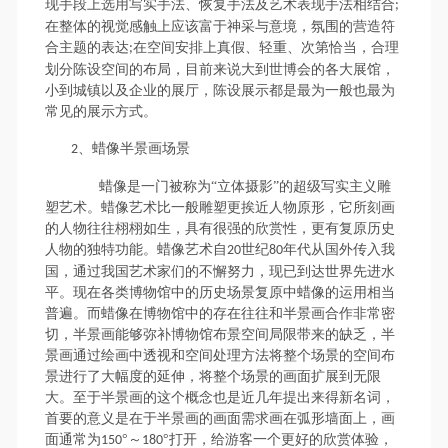
现手段上选用写实手法、恢复手法及艺术表现手法相结合
;
在整体的视觉感触上应该富于神采与意境，氛围的营造符
合主题的表达
在空间安排上真假、轻重、次第恰当，合理
;
划分陈设空间的布局，目前来说大到世博会的各大展馆，
小到城镇以及企业的展厅，陈设展示都是最为一般也最为
常见的展示方式。
、蜡像半景画场景
2
蜡像是一门被称为“立体摄影”的超级写实主义雕
塑艺术。蜡像艺术比一般雕塑更挨近人物原形，它所刻画
的人物往往栩栩如生，具有很强的欣赏性，更有复原历史
人物的独特功能。蜡像艺术自
世纪
年代从国外传入我
20
80
国，通过我国艺术家们的不懈努力，现已到达世界先进水
平。现在各类博物馆中的历史场景复原中蜡像的运用相当
普遍。而蜡像在博物馆中的存在往往和半景画合作非常密
切，半景画能够弥补博物馆布景空间局限带来的缺乏，半
景画通过绘画中透视和空间处理方法将整个场景的空间布
景进行了大幅度的延伸，将整个场景的画面扩展到无限
大。至于半景画的这个概念也是近几年提出来得新名词，
首要的意义是在于半景画的画面需求画在弧形墙面上，画
面通常为
°～
°打开，给游客一个更好的欣赏体验，
150
180