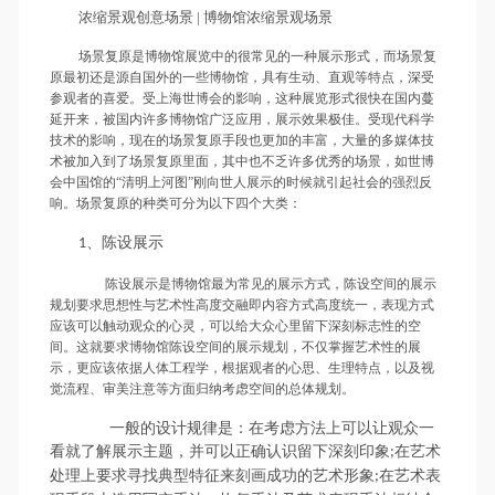
浓缩景观创意场景 | 博物馆浓缩景观场景
场景复原是博物馆展览中的很常见的一种展示形式，而场景复
原最初还是源自国外的一些博物馆，具有生动、直观等特点，深受
参观者的喜爱。受上海世博会的影响，这种展览形式很快在国内蔓
延开来，被国内许多博物馆广泛应用，展示效果极佳。受现代科学
技术的影响，现在的场景复原手段也更加的丰富，大量的多媒体技
术被加入到了场景复原里面，其中也不乏许多优秀的场景，如世博
会中国馆的“清明上河图”刚向世人展示的时候就引起社会的强烈反
响。场景复原的种类可分为以下四个大类：
、陈设展示
1
陈设展示是博物馆最为常见的展示方式，陈设空间的展示
规划要求思想性与艺术性高度交融即内容方式高度统一，表现方式
应该可以触动观众的心灵，可以给大众心里留下深刻标志性的空
间。这就要求博物馆陈设空间的展示规划，不仅掌握艺术性的展
示，更应该依据人体工程学，根据观者的心思、生理特点，以及视
觉流程、审美注意等方面归纳考虑空间的总体规划。
一般的设计规律是：在考虑方法上可以让观众一
看就了解展示主题，并可以正确认识留下深刻印象
在艺术
;
处理上要求寻找典型特征来刻画成功的艺术形象
在艺术表
;