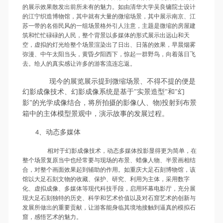
的展示效果散发出前所未有的魅力。如由清华大学吴良镛院士设计
的江宁织造博物馆，其中就有大量的微缩场景，其中展示南京、江
苏一带的名俗民风的一组场景格外引人注意，主题是微缩的房屋建
筑和忙忙碌碌的人民，整个背景以多媒体的形式展示出远山和天
空，虚拟的灯光给整个场景渲染出了日出、日落的效果，早晨烟雾
弥漫、中午太阳当头，黄昏夕阳西下，惊起一群野鸟，向着落日飞
去。给人的真实感让许多的游客流连忘返。
现今的展览展示提到微缩场景、不得不提的便是
幻影成像技术、幻影成像系统是基于
实景造型
和
幻
"
"
"
影
的光学成像结合，将所拍摄的影像
人、物
投射到布景
"
(
)
箱中的主体模型景观中，演示故事的发展过程。
、动态多媒体
4
相对于幻影成像技术，动态多媒体投影显得更为简单，在
整个场景复原当中也经常要与现场的布景、蜡像人物、半景画相结
合，对整个画面效果起到辅助的作用。如重庆大足石刻博物馆，该
馆以大足石刻文物的收藏、保护、研究、利用为主体，采用数字
化、虚拟成像、多媒体等现代科技手段，启用环幕电影厅，充分展
现大足石刻独特的历史、科学和艺术价值以及对石窟艺术的创新与
发展所做出的重要贡献，让游客能身临其境地接触到逼真的模拟石
窟，感悟艺术的魅力。