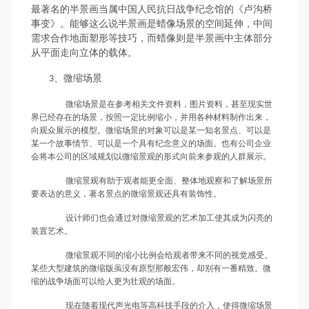
最著名的半景画当属中国人民抗日战争纪念馆的《卢沟桥
事变》。能够这么说半景画是蜡像场景的空间延伸，中间
需求合作地面塑形等技巧，而蜡像则是半景画中主体部分
从平面走向立体的载体。
、微缩场景
3
微缩场景是在参考相关文件资料，图片资料，甚至现实世
界已经存在的场景，按照一定比例缩小，并用各种材料制作出来，
向观众展示的模型。微缩场景的对象可以是某一知名景点、可以是
某一个故事情节、可以是一个具有纪念意义的场面。也有公司企业
会将本公司的区域规划以微缩景观的形式向前来参观的人群展示。
微缩景观有助于观者能更全面、整体地观察和了解场景所
要表达的意义，著名景点的微缩景观还具有装饰性。
设计师们也会通过对微缩景观的艺术加工使其成为闪亮的
装置艺术。
微缩景观不同的缩小比例会给观者带来不同的视觉感受。
某些大型建筑的微缩版虽没有原型那般宏伟，却别有一番精致。微
缩的战争场面可以给人更为壮观的场面。
现在随着现代声光电等高科技手段的介入，使得微缩场景