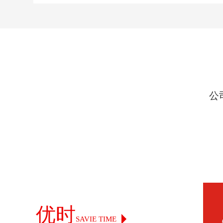
公
优时
SAVIE TIME