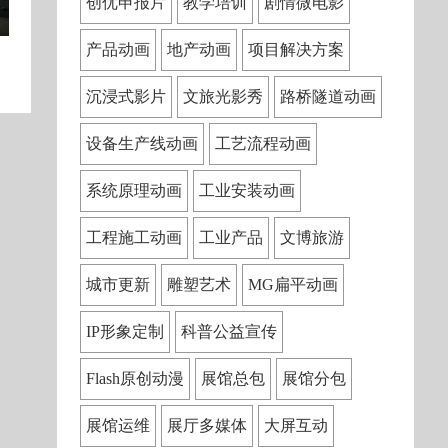
创优申报片
教学培训
剧情微电影
产品动画
地产动画
项目解决方案
沉浸式影片
文旅光影秀
路桥隧道动画
设备生产线动画
工艺流程动画
系统原理动画
工业安装动画
工程施工动画
工业产品
文博旅游
城市更新
雕塑艺术
MG扁平动画
IP形象定制
科普公益宣传
Flash原创动漫
展馆总包
展馆分包
展馆运维
展厅多媒体
大屏互动