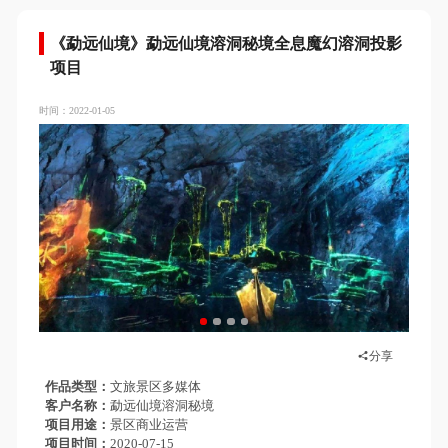
《勐远仙境》勐远仙境溶洞秘境全息魔幻溶洞投影
项目
时间：2022-01-05
分享
作品类型
文旅景区多媒体
客户名称
勐远仙境溶洞秘境
项目用途
景区商业运营
项目时间
2020-07-15