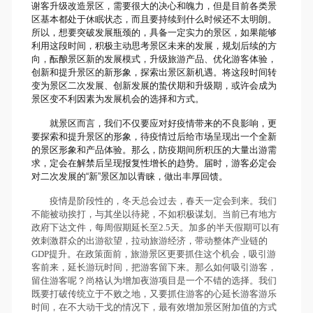
谢客升级改造景区，需要很大的决心和魄力，但是目前各类景
区基本都处于休眠状态，而且要持续到什么时候还不太明朗。
所以，想要突破发展瓶颈的，具备一定实力的景区，如果能够
利用这段时间，积极主动思考景区未来的发展，规划后续的方
向，酝酿景区新的发展模式，升级旅游产品、优化游客体验，
创新和提升景区的新形象，探索出景区新机遇。将这段时间转
变为景区二次发展、创新发展的蛰伏期和升级期，或许会成为
景区变不利因素为发展机会的选择和方式。
就景区而言，我们不仅要应对好疫情带来的不良影响，更
要探索和提升景区的形象，待疫情过后给市场呈现出一个全新
的景区形象和产品体验。那么，防疫期间所积压的大量出游需
求，定会在解禁后呈现报复性增长的趋势。届时，游客必定会
对二次发展的“新”景区加以青睐，做出丰厚回馈。
疫情是阶段性的，冬天总会过去，春天一定会到来。我们
不能被动挨打，与其坐以待毙，不如积极谋划。当前已有地方
政府下达文件，每周假期延长至2.5天。加多的半天假期可以有
效刺激群众的出游欲望，拉动旅游经济，带动整体产业链的
GDP提升。在政策面前，旅游景区更要抓住这个机会，吸引游
客前来，延长游玩时间，把游客留下来。那么如何吸引游客，
留住游客呢？尚格认为增加夜游项目是一个不错的选择。我们
既要打破传统立于不败之地，又要抓住游客的心延长游客游乐
时间，在不大动干戈的情况下，最有效增加景区附加值的方式