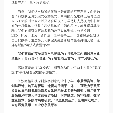
就是开发白+黑的旅游模式。
当然，我们这里所说的夜游不是传统的灯光造景，而是融
合了科技的全息沉浸式夜游模式。单纯的灯光堆砌已经再也适
应不了新的时代要求以及体验层次了，虽然灯光是夜晚中非常
好的一种载体，但是在表达具体的主题内容上，就显得极其微
弱，我们必须引入更加多元的数字媒体形式，包括投影、
LED、纱幕、水幕、柔性屏、激光等等……，让夜晚开始讲述
自己的故事，通过多元化的完美融合带给体验者身临其境、流
连忘返的“沉浸式夜游”体验。
我们要做的夜游是有自己灵魂的；是赋予其内涵以及文化
承载的；是非常“主题化”的；该是有故事的，是可以诉说的。
它应该是高度“沉浸式”，拥有互动性，借助于大量的“数字
媒体”手段融合完成的夜游模式。
长沙尚格影视深耕数字创意行业十余年，
集展示咨询、策
划与设计、施工与管理、运营与传播于一体，一直致力于数字
多媒体展示服务和前沿多媒体展示技术探索与研究，善用数字
影像技术打造大型文旅夜游项目、时光隧道、数字投影、数字
交互技术、多媒体展项研发、5D全息宴会厅、全息网红餐厅、
全息展览展示、企业数字展厅
等