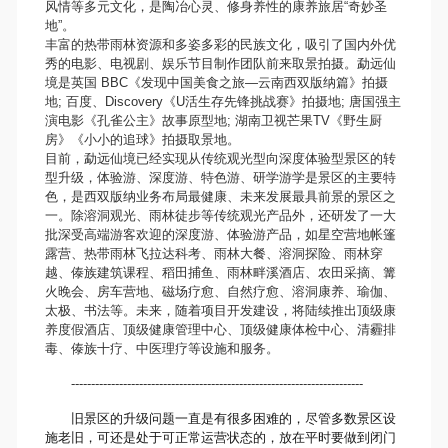
风情等多元文化，是陶冶心灵、修身养性的康养旅居“奇妙圣
地”。
丰富的热带雨林资源和多姿多彩的民族文化，吸引了国内外优
秀的电影、电视剧、娱乐节目制作团队前来取景拍摄。勐远仙
境是英国 BBC《发现中国美食之旅—云南西双版纳篇》拍摄
地; 百度、Discovery《U活生存先锋挑战赛》拍摄地; 唐国强主
演电影《孔雀公主》故事原型地; 湖南卫视芒果TV《野生厨
房》《小小的追球》拍摄取景地。
目前，勐远仙境已经实现从传统观光型向深度体验型景区的转
型升级，体验游、深度游、特色游、研学游学是景区的主要特
色，是西双版纳业务布局最健康、未来发展最具前景的景区之
一。除溶洞观光、雨林徒步等传统观光产品外，还研发了一大
批深受高端游客欢迎的深度游、体验游产品，如星空营地帐篷
露营、热带雨林飞拉达科考、雨林大餐、溶洞探险、雨林穿
越、傣族建筑课程、稻田捕鱼、雨林畔溪酒店、农田采摘、篝
火晚会、房车营地、磁场疗愈、自然疗愈、溶洞康养、瑜伽、
太极、书法等。未来，随着项目开发建设，将陆续推出顶级康
养度假酒店、顶级健康管理中心、顶级健康体检中心、清霾排
毒、傣族十疗、中医理疗等设施和服务。
-------------------------------------------------------------------------
旧景区的升级问题一直是有很多困难的，尽管多数景区设
施老旧，可还是处于可正常运营状态的，放在平时要做到闭门