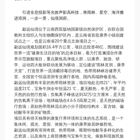
引进全息投影等光效声影高科技，将雨林、星空、海洋搬
进溶洞，一步一景，仙境洞府。
勐远仙境位于云南西双版纳国家级自然保护区，在联合国
教科文组织人与生物圈保护区内，是云南省首批康养小镇创建
试点之一，也是云南省20个重点文旅项目之一。
勐远仙境规划面积16.4平方公里，项目总投资48亿，围绕建设
世界一流“健康生活目的地”的总体目标，着力打造澜湄合作康
养示范旗舰项目，重点聚焦高净值人群，以康养、旅游、研
学、运动四大板块联动发展为驱动，定位建设“雨林灵洞，康养
天堂”，打造世界一流清霾排毒目的地、热带雨林峡谷健养天
堂、全国首个恒温溶洞专业康疗基地、国内高端静修圣地。
勐远仙境拥有丰富的热带雨林资源，项目地处北纬21°，年平均
温度21℃，宝角牛洞全年恒温21 ℃，夏无酷热，冬无严寒，是
天然的自然疗愈场；负氧离子峰值达到32万/立方厘米，是天然
的负氧离子浴场；地球磁场在4.6-5.0高斯之间，是天然的磁场
疗愈场；原始热带雨林流出的小分子团粒结构水，富含锶、偏
硅酸等丰富的矿物质。
项目具有得天独厚的康复疗养环境和立体的生态系统，是一个
集休闲、观光、度假、体验为一体的康养旅居静修胜地。
勐远仙境拥有溶洞奇观、热带雨林、喀斯特地貌等多样化的生
态资源，以及南传上座部佛教与宝角牛文化、傣族和瑶族民族