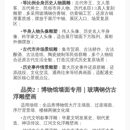
•
等比例全身历史人物圆雕
：古代帝王、文人墨
客、古代将士、民俗市井人物、历代名臣
1:1真人复刻
雕塑，多采用玻璃钢仿青铜、仿黄铜工艺，还原古铜
厚重质感，摆放于展厅中轴、展区入口、场景复原
区；
•
半身人物头像雕塑
：伟人头像、历史名人半身
像、科学家文人头像，适合展厅墙面下方陈列、展柜
外侧摆放；
•
古代市井场景组雕
：集市贸易、古法耕作、古法
酿酒、古法造纸、陶瓷烧制等民俗群雕，多个人物组
合还原古代生活全貌，打造沉浸式历史复原场景；
•
历史事件情景雕塑
：重大历史事件还原群雕，还
原战役、文化交流、通商往来等经典画面，适配通史
展区核心景观点位。
品类
2：博物馆墙面专用｜玻璃钢仿古
浮雕壁画
适用场馆：全品类博物馆大厅主墙面、过道墙面、
序厅背景墙、楼梯两侧文化墙
•
古代文明叙事浮雕：华夏文明发展史、朝代更
迭、神话传说、江河文化浮雕壁画；