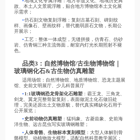
•
地域文化专属浮雕：地方非遗文化、地域历史典
故、本土人文景观浮雕，贴合地方博物馆本土文化展
示需求；
•
仿石刻文物复刻浮雕：复刻古墓石刻、碑刻纹
样、画像石、壁画纹样，替代脆弱原石文物，长期公
开展示；
•
工艺：整体一体成型，无缝拼接，仿青石、仿砂
岩、仿青铜三种主流饰面，耐室内灯光长期照射不褪
色。
品类
3：自然博物馆/古生物博物馆｜
玻璃钢化石&古生物仿真雕塑
适用场馆：自然博物馆、地质博物馆、恐龙主题展
馆、史前文明展厅、少儿科普展厅
•
1:1玻璃钢恐龙骨架化石雕塑
：霸王龙、三角龙、
剑龙、翼龙完整骨架复刻，表面做泥土化石做旧处
理，完美还原出土文物原貌，替代真实稀缺化石用于
公开展览；
•
史前动物仿真雕塑
：猛犸象、古菱齿象、史前海
洋生物、远古昆虫写实玻璃钢雕塑；
•
人体骨骼、生物标本复刻模型
：大型人体解剖骨
骼模型、动植物放大模型，适配自然科普教学展区；