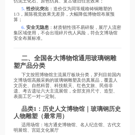
仿泥土化石、原色仿真、复古做旧任意效果；
5.
性价比突出
：造价仅为同等规格铸铜雕塑的
1/3，展陈视觉效果无差异，大幅降低博物馆布展预
算；
6.
安全无隐患
：材质韧性强不易碎裂，展厅人流密
集区域使用，不会出现碎片伤人风险，符合文博场馆
安全布展标准。
二、全国各大博物馆通用玻璃钢雕
塑产品分类
下文按照博物馆主流展厅板块分类，罗列目前国内
文博场馆高频采购的玻璃钢雕塑及仿真展品，覆盖人
文历史、自然科普、科技航天、红色文旅、民俗非
遗、考古遗址六大主流展馆，全部支持尺寸、造型、
表面工艺一对一定制。
品类
1：历史人文博物馆｜玻璃钢历史
人物雕塑（最常用）
适用场馆：地方通史博物馆、名人纪念馆、古代文
明展馆、宫廷文化展厅