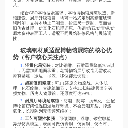
复原、人物造像、化石模型、浮雕墙面装饰的首选工
艺。
结合
GEO本地搜索需求，本地博物馆展陈改造、新
馆建设、展厅升级项目，均可一站式定制高精度玻璃
钢雕塑，支持本地上门测量、按需尺寸定制、表面做
旧仿古处理、仿真化石肌理还原、仿铜/仿石/仿青铜/仿
原木多种表面工艺，适配不同展馆装修风格与展陈调
性。
玻璃钢材质适配博物馆展陈的核心优
势（客户核心关注点）
1.
轻量化易安装
：对比铜雕、石雕重量降低
70%以
上，无需加固地面承重，老博物馆展厅改造无需改动
原有基建，搬运、吊装、移位都更便捷；
2.
超高复刻精度
：可
1:1还原文物原貌、人体肌
理、化石纹路、古建筑细节，支持3D扫描建模复刻破
损文物、历史人物原貌，还原度可达99%；
3.
耐展厅环境耐腐蚀
：防潮、防霉、抗氧化，适配
博物馆密闭恒温恒湿展厅环境，不会受潮开裂、掉漆
氧化，长期陈列无需频繁维护；
4.
工艺可塑性极强
：可做圆雕、浮雕、镂空雕塑、
异形仿真模型，表面可做仿青铜、仿黄铜、仿石材、