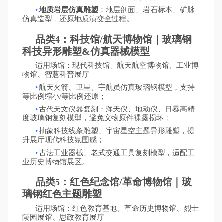
•
地质岩层仿真雕塑
：地层剖面、岩石标本、矿脉
仿真造型，还原地质演变全过程。
品类
4：科技馆/航天博物馆｜玻璃钢
科技异形雕塑&仿真器械模型
适用场馆：现代科技馆、航天航空博物馆、工业博
物馆、智慧科普展厅
•
航天火箭、卫星、宇航员仿真玻璃钢模型，支持
等比例缩小
/等比例还原；
•
古代天文仪器复刻：浑天仪、地动仪、日晷高精
度玻璃钢复刻模型，避免文物原件裸露损坏；
•
抽象科技线条雕塑、宇宙星空主题异形雕塑，提
升展厅现代科技氛围感；
•
古法工业器械、老式交通工具复刻模型，适配工
业历史博物馆展区。
品类
5：红色纪念馆/革命博物馆｜玻
璃钢红色主题雕塑
适用场馆：红色教育基地、革命历史博物馆、烈士
陵园展馆、思政教育展厅