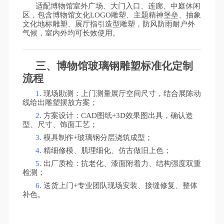
适配博物馆室外广场、大门入口、连廊、中庭休闲
区，包含博物馆文化
LOGO雕塑、主题精神堡垒、抽象
文化地标雕塑、展厅指引造型雕塑，防风防雨耐户外
气候，室内外均可长效使用。
三、博物馆玻璃钢雕塑标准化定制
流程
1.
现场勘测：上门测量展厅空间尺寸，结合展陈动
线给出雕塑摆放方案；
2.
方案设计：
CAD图纸+3D效果图出具，确认造
型、尺寸、饰面工艺；
3.
模具制作
+玻璃钢分层浇筑成型；
4.
精细修模、肌理细化、仿古做旧上色；
5.
出厂质检：抗老化、漆面附着力、结构强度双重
检测；
6.
送货上门
+专业团队现场安装、接缝修复、整体
补色。