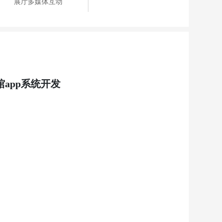
展厅多媒体互动
物馆app系统开发