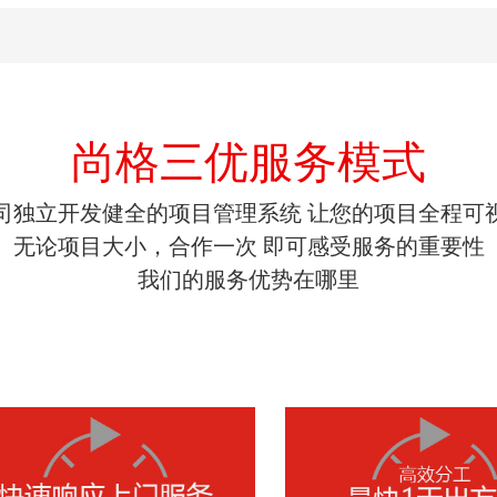
尚格三优服务模式
司独立开发健全的项目管理系统 让您的项目全程可
无论项目大小，合作一次 即可感受服务的重要性
我们的服务优势在哪里