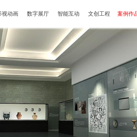
影视动画
数字展厅
智能互动
文创工程
案例作