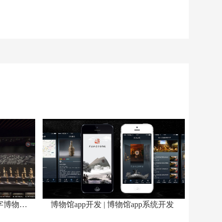
博物馆智慧化开发 | 全景3D数字博物馆展示系统
博物馆app开发 | 博物馆app系统开发