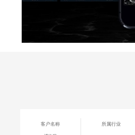
客户名称
所属行业