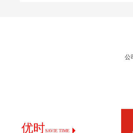
公
优时
SAVIE TIME