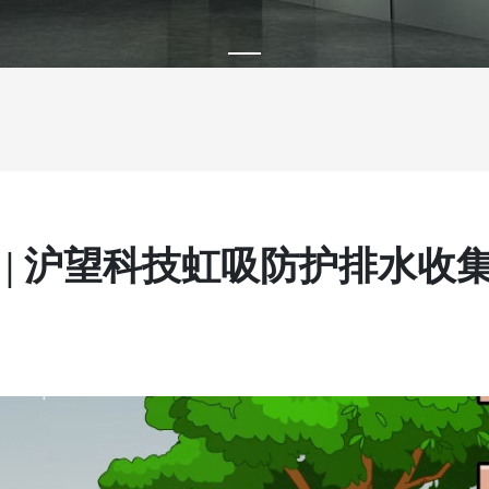
| 沪望科技虹吸防护排水收