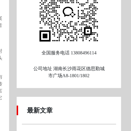
案
音
。
时
全国服务电话
13808496114
头
公司地址
湖南长沙雨花区德思勤城
市广场A8-1801/1802
与
传
言
它
最新文章