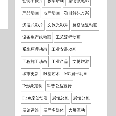
创优申报片
教学培训
剧情微电影
产品动画
地产动画
项目解决方案
沉浸式影片
文旅光影秀
路桥隧道动画
设备生产线动画
工艺流程动画
系统原理动画
工业安装动画
工程施工动画
工业产品
文博旅游
城市更新
雕塑艺术
MG扁平动画
IP形象定制
科普公益宣传
Flash原创动漫
展馆总包
展馆分包
展馆运维
展厅多媒体
大屏互动