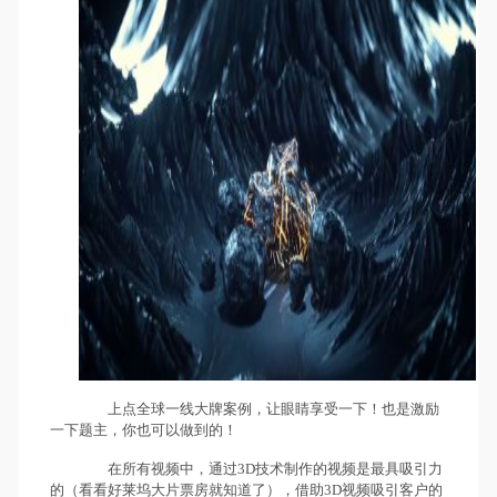
上点全球一线大牌案例，让眼睛享受一下！也是激励
一下题主，你也可以做到的！
在所有视频中，通过3D技术制作的视频是最具吸引力
的（看看好莱坞大片票房就知道了），借助3D视频吸引客户的