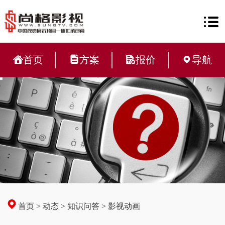
首页
方案
报价
导航
首页
>
动态
>
知识问答
>
影视动画