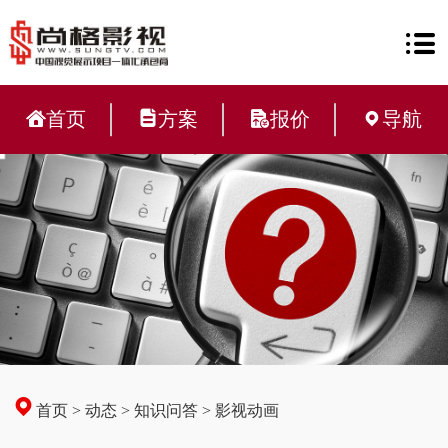
首页
方案
报价
导航
首页
>
动态
>
知识问答
>
影视动画