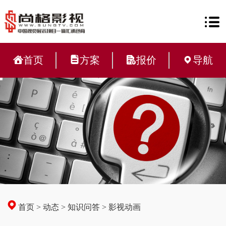
首页
方案
报价
导航
首页
>
动态
>
知识问答
>
影视动画