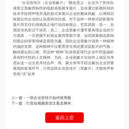
“企业宣传片（企业形象片）”顾名思义：企业为了宣传自
身竖立形象而制作的电影或电视专题片，旨在通过影视特有的
技术手段用声情并茂的形式来展示企业的整体风貌，以博得目
标观众对企业的认知度和信任感。对于这样一种形式的影视专
题片而言往往很难真正地打动目标观众。究其原因：其一，自
我宣传色彩过于浓烈；其二，企业形象片通常要表现企业的方
方面面，一旦把握不好就会显得零散不堪。这些因素都会影响
到观众的审美情绪及观赏兴趣。因此企业形象片须有一种精神
内涵的支撑。这种精神不仅要贯穿全局还要渲染影片的气氛，
触动观众的心绪。而这种“精神”应该就是现代企业中所蕴涵的
具有时代性的人文精神。为此，企业形象片在创作上就应当考
虑从这一点出发并结合声、画、蒙太奇等手段去糅合企业所要
展现的各项环节，只有这样企业宣传片（形象片）才能有声有
色地“活”起来
上一篇：
一部企业宣传片如何使用最...
下一篇：
打造短视频策划文案及脚本...
返回上层