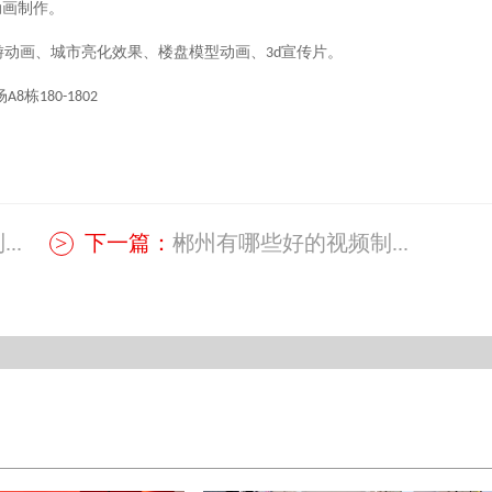
动画制作
。
游动画、城市亮化效果、楼盘模型动画、
宣传片。
3d
场
栋
A8
180-1802
..
下一篇：
郴州有哪些好的视频制...