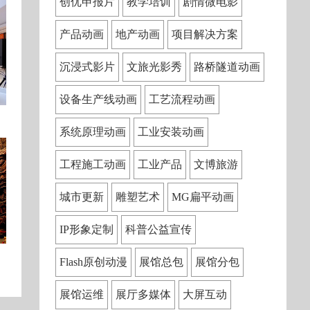
创优申报片
教学培训
剧情微电影
产品动画
地产动画
项目解决方案
沉浸式影片
文旅光影秀
路桥隧道动画
设备生产线动画
工艺流程动画
系统原理动画
工业安装动画
工程施工动画
工业产品
文博旅游
城市更新
雕塑艺术
MG扁平动画
IP形象定制
科普公益宣传
Flash原创动漫
展馆总包
展馆分包
展馆运维
展厅多媒体
大屏互动