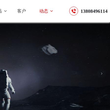
13808496114
品
客户
动态