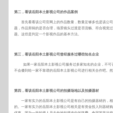
第二，
看该
岳阳本土
影视公司的作品案例
首先看看该公司官网上的作品数量，数量足够多也是该公司
题，作品剪辑的是否合理，场景镜头过渡是否流畅、符合视觉过
题。这些是判定一个影视作品的基本方法。
第三，
看该
岳阳本土
影视公司曾经服务过哪些知名企业
如果一家
岳阳本土
影视公司服务过多家知名的企业，不可
不会傻到给一家不靠谱的
岳阳本土
影视公司进行相关合作吧。然
第四，
看该
岳阳本土
影视公司的拍摄场地以及拍摄器材
一家有实力的
岳阳本土
影视公司是有自己的拍摄器材的，相
的。一家有实力的
岳阳本土
影视公司相关是有资金投入到器材购
优惠，因为一批拍摄人员去外地拍摄途中的路费、食宿等等这些