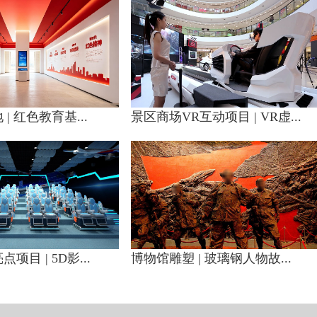
| 红色教育基...
景区商场VR互动项目 | VR虚...
目 | 5D影...
博物馆雕塑 | 玻璃钢人物故...