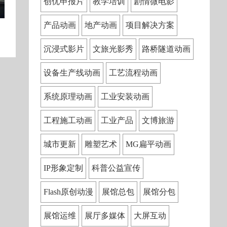
创优申报片
教学培训
剧情微电影
产品动画
地产动画
项目解决方案
沉浸式影片
文旅光影秀
路桥隧道动画
设备生产线动画
工艺流程动画
系统原理动画
工业安装动画
工程施工动画
工业产品
文博旅游
城市更新
雕塑艺术
MG扁平动画
IP形象定制
科普公益宣传
Flash原创动漫
展馆总包
展馆分包
展馆运维
展厅多媒体
大屏互动