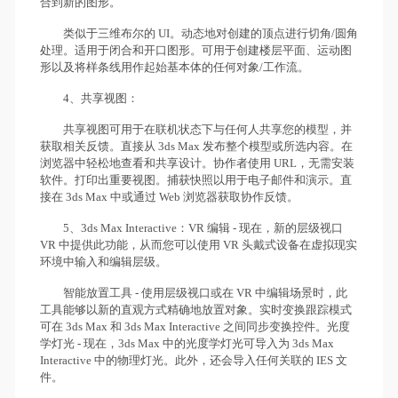
合到新的图形。
类似于三维布尔的 UI。动态地对创建的顶点进行切角/圆角
处理。适用于闭合和开口图形。可用于创建楼层平面、运动图
形以及将样条线用作起始基本体的任何对象/工作流。
4、共享视图：
共享视图可用于在联机状态下与任何人共享您的模型，并
获取相关反馈。直接从 3ds Max 发布整个模型或所选内容。在
浏览器中轻松地查看和共享设计。协作者使用 URL，无需安装
软件。打印出重要视图。捕获快照以用于电子邮件和演示。直
接在 3ds Max 中或通过 Web 浏览器获取协作反馈。
5、3ds Max Interactive：VR 编辑 - 现在，新的层级视口
VR 中提供此功能，从而您可以使用 VR 头戴式设备在虚拟现实
环境中输入和编辑层级。
智能放置工具 - 使用层级视口或在 VR 中编辑场景时，此
工具能够以新的直观方式精确地放置对象。实时变换跟踪模式
可在 3ds Max 和 3ds Max Interactive 之间同步变换控件。光度
学灯光 - 现在，3ds Max 中的光度学灯光可导入为 3ds Max
Interactive 中的物理灯光。此外，还会导入任何关联的 IES 文
件。