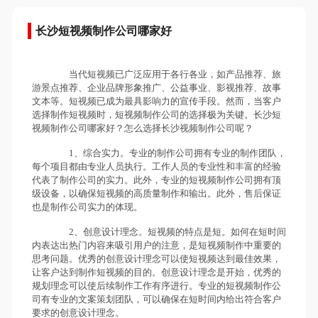
长沙短视频制作公司哪家好
当代短视频已广泛应用于各行各业，如产品推荐、旅
游景点推荐、企业品牌形象推广、公益事业、影视推荐、故事
文本等。短视频已成为最具影响力的宣传手段。然而，当客户
选择制作短视频时，短视频制作公司的选择极为关键。长沙短
视频制作公司哪家好？怎么选择长沙视频制作公司呢？
1、综合实力。专业的制作公司拥有专业的制作团队，
每个项目都由专业人员执行。工作人员的专业性和丰富的经验
代表了制作公司的实力。此外，专业的短视频制作公司拥有顶
级设备，以确保短视频的高质量制作和输出。此外，售后保证
也是制作公司实力的体现。
2、创意设计理念。短视频的特点是短。如何在短时间
内表达出热门内容来吸引用户的注意，是短视频制作中重要的
思考问题。优秀的创意设计理念可以使短视频达到最佳效果，
让客户达到制作短视频的目的。创意设计理念是开始，优秀的
规划理念可以使后续制作工作有序进行。专业的短视频制作公
司有专业的文案策划团队，可以确保在短时间内给出符合客户
要求的创意设计理念。