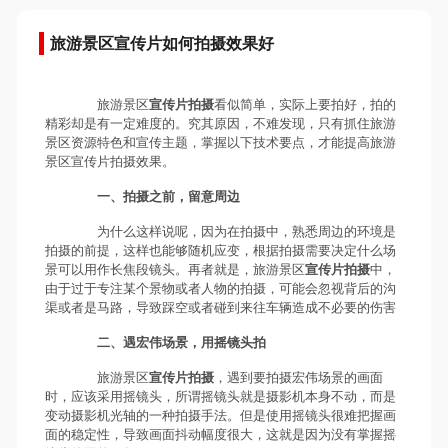
旅游景区宣传片如何拍摄效果好
旅游景区
宣传片拍摄
看似简单，实际上要拍好，拍的
精彩却是有一定难度的。究其原因，不难发现，只有抓住旅游
景区资源特色和宣传主题，掌握以下技术要点，才能提高旅游
景区宣传片拍摄效果。
一、拍摄之前，留意周边
为什么这样说呢，因为在拍摄中，熟悉周边的环境是
拍摄的前提，这样也能够随机应变，根据拍摄需要决定什么场
景可以用作长焦段镜头。再者就是，旅游景区
宣传片拍摄
中，
由于过于专注某个景物或者人物的拍摄，可能会忽视背后的沟
渠或者是马路，导致踩空或者碰到来往车辆造成不必要的伤害
二、遇宏伟场景，用摇镜头拍
旅游景区
宣传片拍摄
，遇到要拍摄宏伟场景的画面
时，应该采用摇镜头，所谓摇镜头就是摄影机本身不动，而是
变动摄影机光轴的一种拍摄手法。但是使用摇镜头很难把握画
面的稳定性，导致画面抖动幅度很大，这就是因为没有掌握摇