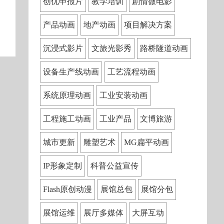
创优申报片
教学培训
剧情微电影
产品动画
地产动画
项目解决方案
沉浸式影片
文旅光影秀
路桥隧道动画
设备生产线动画
工艺流程动画
系统原理动画
工业安装动画
工程施工动画
工业产品
文博旅游
城市更新
雕塑艺术
MG扁平动画
IP形象定制
科普公益宣传
Flash原创动漫
展馆总包
展馆分包
展馆运维
展厅多媒体
大屏互动