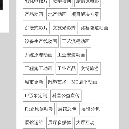
创优申报片
教学培训
剧情微电影
产品动画
地产动画
项目解决方案
沉浸式影片
文旅光影秀
路桥隧道动画
设备生产线动画
工艺流程动画
系统原理动画
工业安装动画
工程施工动画
工业产品
文博旅游
城市更新
雕塑艺术
MG扁平动画
IP形象定制
科普公益宣传
Flash原创动漫
展馆总包
展馆分包
展馆运维
展厅多媒体
大屏互动