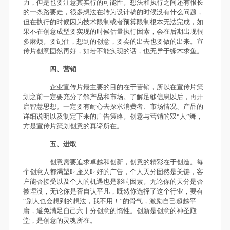
力，但是也要注意其实行的可能性。想法和执行之间还有很长
的一条路要走，很多想法在转为设计稿的时候没有什么问题，
但在执行的时候因为技术限制或者预算限制根本无法完成，如
果不在创意成型要实现的时候估量执行因素，会在后期出现很
多麻烦。要记住，想到的创意，要卖的出去也要做的出来。宣
传片创意固然再好，如若不能实现的话，也无异于缘木求鱼。
四、营销
企业宣传片最主要的目的在于营销，所以在宣传片策
划之前一定要充分了解产品和市场。了解足够信息以后，再开
启智慧思想。一定要有耐心去探求消费者、市场情况、产品的
详细说明以及制定下来的广告策略。创意与营销的双“人”舞，
方是宣传片策划创意的真谛所在。
五、进取
创意需要追求卓越和创新，创意的精彩在于创造。每
个创意人都渴望叫座又叫好的广告，个人天分固然是关键，客
户能否接受以及个人的机遇也是影响因素。无论你的天分是否
被埋没，无论你是否自认平凡，既然你选择了这个行业，要有
“别人也会想到的想法，我不用！”的骨气，激励自己超越平
庸，避免满足自己六十分创意的惰性。创新是创意的神圣殿
堂，是创意的灵魂所在。