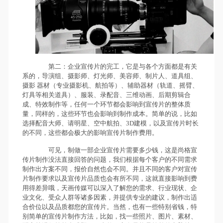
第二：企业宣传片的完工，它是与各个方面都是有关
系的，导演组、摄影师、灯光师、美容师、制片人、道具组、
摄影 器材（专业摄影机、航拍等）、辅助器材（轨道、摇臂、
灯具等相关道具）、服装、录配音、三维动画、后期剪辑合
成、特效制作等，任何一个环节都会影响到宣传片的整体质
量，同样的，这些环节也会影响到制作成本。简单的说，比如
选择配音大师、请明星、空中航拍、3D建模，以及宣传片时长
的不同，这些都会极大的影响宣传片制作费用。
可见，制做一部企业宣传片需要多少钱，这是尚格宣
传片制作没法直接回答的问题，我们根据每个客户的不同需求
制作出方案不同，报价自然也会不同。并且不同的客户对宣传
片制作要求以及宣传片品质也会有所不同，这就直接影响到费
用得差异哦，天画传媒可以深入了解您的需求、行业现状、企
业文化、受众人群等诸多因素，并提供专业的建议，制作出适
合价位以及品质都您的宣传片。当然，也有一些特别省钱，特
别简单的宣传片制作方法，比如，找一些照片、图片、素材、