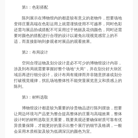
第1：色彩搭配
陈列展示在博物馆内的都是较有意义的老物件，想要场地
变得庄重高端在色彩运用上就需谨慎使用不可越界，同时色彩
还需与展品协成搭配不可采用过于艳丽及花俏颜色，同时还需
要对颜色的搭配进行合理的设计以避免出现视觉感官上的不
适，而直接影响到参观者对展品的观看效果。
第2：布局设计
空间合理运物及划分设计是必不可少的博物馆设计内容，
涉及到布局就需要掌握好整个场地“大局”，并在划分好大块区
域后再进行细分设计，设计布局有规律而并非随意拼凑或划分
打破视觉规律，扰乱场地整体性不能突显展览意义和质感上的
陈列。
第3：材料选取
博物馆设计都是较为重要的珍贵物品进行陈列摆放，想要
让周边环境与产品更为整合提高整体的庄重与高端效果，整体
设计时的材料选取至关重要，既要美观还要确保材质可靠有优
异质量保障，才能更好的显示出整个展厅的细节及格调，一般
会采用木质框架及较为低调深沉的颜色为宜。