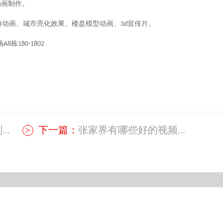
动画制作
。
游动画、城市亮化效果、楼盘模型动画、
宣传片。
3d
场
栋
A8
180-1802
..
下一篇：
张家界有哪些好的视频...