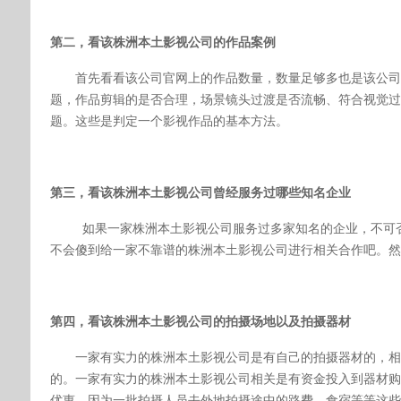
第二，
看该
株洲本土
影视公司的作品案例
首先看看该公司官网上的作品数量，数量足够多也是该公司
题，作品剪辑的是否合理，场景镜头过渡是否流畅、符合视觉过
题。这些是判定一个影视作品的基本方法。
第三，
看该
株洲本土
影视公司曾经服务过哪些知名企业
如果一家
株洲本土
影视公司服务过多家知名的企业，不可
不会傻到给一家不靠谱的
株洲本土
影视公司进行相关合作吧。然
第四，
看该
株洲本土
影视公司的拍摄场地以及拍摄器材
一家有实力的
株洲本土
影视公司是有自己的拍摄器材的，相
的。一家有实力的
株洲本土
影视公司相关是有资金投入到器材购
优惠，因为一批拍摄人员去外地拍摄途中的路费、食宿等等这些