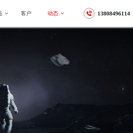
13808496114
品
客户
动态