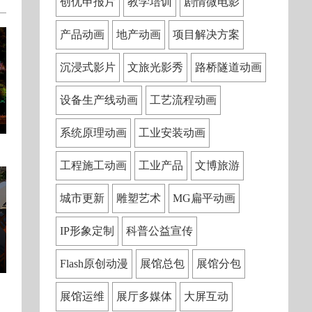
创优申报片
教学培训
剧情微电影
产品动画
地产动画
项目解决方案
沉浸式影片
文旅光影秀
路桥隧道动画
设备生产线动画
工艺流程动画
系统原理动画
工业安装动画
工程施工动画
工业产品
文博旅游
城市更新
雕塑艺术
MG扁平动画
IP形象定制
科普公益宣传
Flash原创动漫
展馆总包
展馆分包
展馆运维
展厅多媒体
大屏互动