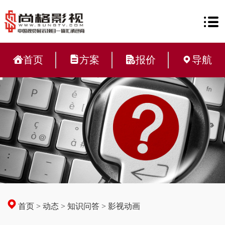
首页
方案
报价
导航
首页
>
动态
>
知识问答
>
影视动画