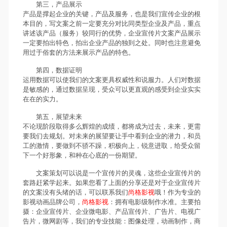
第三，产品展示
产品是撑起企业的关键，产品及服务，也是我们宣传企业的根
本目的，写文案之前一定要充分对比同类型企业及产品，重点
讲述该产品（服务）较同行的优势，企业宣传片文案产品展示
一定要拍出特色，拍出企业产品的独到之处。同时也注意避免
用过于俗套的方法来展示产品的特色。
第四，数据证明
运用数据可以使我们的文案更具权威性和说服力。人们对数据
是敏感的，通过数据呈现，受众可以更直观的感受到企业实实
在在的实力。
第五，展望未来
不论现阶段取得多么辉煌的成绩，都将成为过去，未来，更需
要我们去规划。对未来的展望要让手中看到企业的潜力，和员
工的激情，要做到不骄不躁，积极向上，锐意进取，给受众留
下一个好形象，和种在心底的一份期望。
文案策划可以说是一个宣传片的灵魂，这些企业宣传片的
套路赶紧学起来。如果您看了上面的分享还是对于企业宣传片
的文案没有头绪的话，可以联系我们
尚格影视
哦！作为专业的
影视动画品牌公司，
尚格影视
：拥有电影级制作水准。主要拍
摄：企业宣传片、企业微电影、产品宣传片、广告片、电视广
告片，微网剧等，我们的专业技能：图像处理，动画制作，商