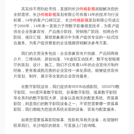
其实你不用到处寻找，直接到长沙
尚格影视
就能解决您的
全部需求。长沙
尚格影视
策划有限公司有着14年的技术与行业
积累，14年的客户口碑沉淀。 长沙
尚格影视
策划有限公司成立
于2006年，14年来一直致力于用数字影像视觉技术，为客户提
供在企业形象宣传、产品推介阶段、营销推广阶段、招商合作
阶段、项目汇报、展馆形象展示中为客户提供专业的一站式综
合服务。为客户提供整套的企业视频营销解决参考方案。
我们的主营业务包括：企业形象宣传片拍摄、产品招商推
介片、三维动画、原创动漫、VR虚拟互动技术、数字化智能展
厅的策划、设计、施工。我们不仅有着14年的企业宣传片制作
经验，更有着成熟完善的企业宣传一体化系统。能够提供宣传
片策划、制作、展示等全套的企业宣传服务。
在数字影院这块，我们提供有9DVR动感影院、3D5D7D数
字影院、360度环幕数字影院、折幕数字影院、弧幕数字影院
等全系列的数字影院大屏、设备以及相关的配套系统。而弧幕
影院，则是我们的数字影院设备之一。不管您需要哪一类弧幕
影院，我们都能为您提供系统全面的设备、安装与配套服务。
如果您需要弧幕影院银幕、投影机等相关设备，欢迎随时
联系我们。长沙地区的朋友，可直接上门咨询哦。