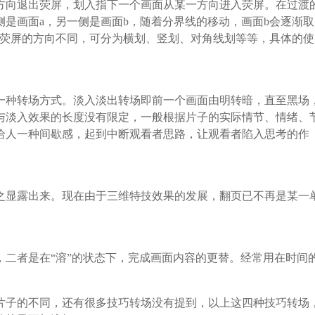
方向退出荧屏，划入指下一个画面从某一方向进入荧屏。在过渡
是画面a，另一侧是画面b，随着分界线的移动，画面b会逐渐取
出荧屏的方向不同，可分为横划、竖划、对角线划等等，具体的使
一种转场方式。淡入淡出转场即前一个画面由明转暗，直至黑场
与淡入效果的长度没有限定，一般根据片子的实际情节、情绪、
给人一种间歇感，起到中断观看者思路，让观看者陷入思考的作
之显露出来。现在由于三维特技效果的发展，翻页已不再是某一
二者是在“溶”的状态下，完成画面内容的更替。经常用在时间
片子的不同，还有很多技巧转场没有提到，以上这四种技巧转场