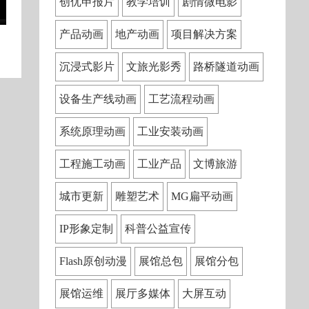
创优申报片
教学培训
剧情微电影
产品动画
地产动画
项目解决方案
沉浸式影片
文旅光影秀
路桥隧道动画
设备生产线动画
工艺流程动画
系统原理动画
工业安装动画
工程施工动画
工业产品
文博旅游
城市更新
雕塑艺术
MG扁平动画
IP形象定制
科普公益宣传
Flash原创动漫
展馆总包
展馆分包
展馆运维
展厅多媒体
大屏互动