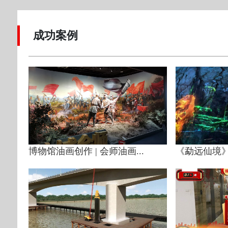
成功案例
博物馆油画创作 | 会师油画...
《勐远仙境》