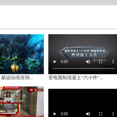
勐远仙境溶洞...
变电预制混凝土“六小件”...