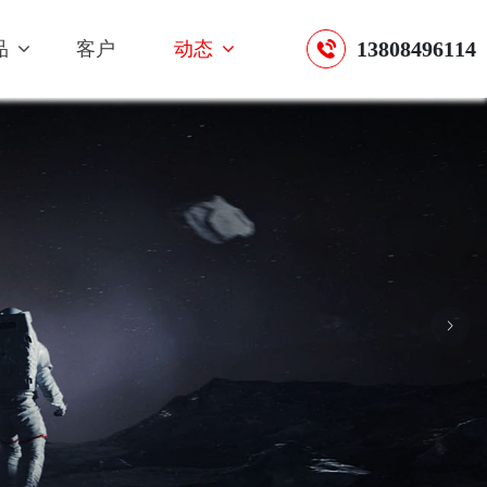
13808496114
品
客户
动态