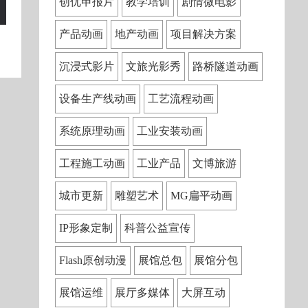
创优申报片
教学培训
剧情微电影
产品动画
地产动画
项目解决方案
沉浸式影片
文旅光影秀
路桥隧道动画
设备生产线动画
工艺流程动画
系统原理动画
工业安装动画
工程施工动画
工业产品
文博旅游
城市更新
雕塑艺术
MG扁平动画
IP形象定制
科普公益宣传
Flash原创动漫
展馆总包
展馆分包
展馆运维
展厅多媒体
大屏互动