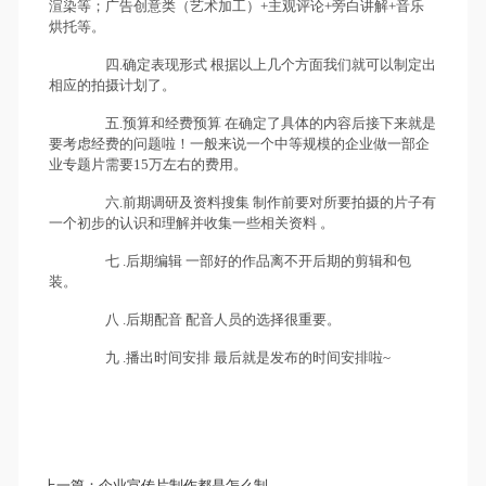
渲染等；广告创意类（艺术加工）+主观评论+旁白讲解+音乐
烘托等。
四.确定表现形式 根据以上几个方面我们就可以制定出
相应的拍摄计划了。
五.预算和经费预算 在确定了具体的内容后接下来就是
要考虑经费的问题啦！一般来说一个中等规模的企业做一部企
业专题片需要15万左右的费用。
六.前期调研及资料搜集 制作前要对所要拍摄的片子有
一个初步的认识和理解并收集一些相关资料 。
七 .后期编辑 一部好的作品离不开后期的剪辑和包
装。
八 .后期配音 配音人员的选择很重要。
九 .播出时间安排 最后就是发布的时间安排啦~
上一篇：
企业宣传片制作都是怎么制...