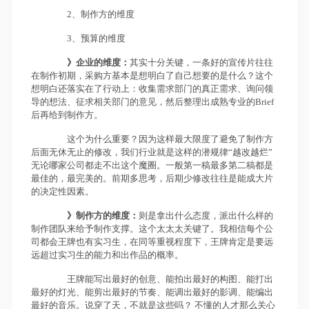
2、制作方的维度
3、预算的维度
》企业的维度：
其实十分关键，一条好的宣传片往往
在制作初期，采购方基本是想明白了自己想要的是什么？这个
想明白还落实在了行动上：收集需求部门的真正需求、询问领
导的想法、征求相关部门的意见，然后整理出成熟专业的Brief
后再给到制作方。
这个为什么重要？因为这样最大限度了避免了制作方
后面无休无止的修改，我们行业就是这样的潜规律“越改越烂”
无论哪家公司都走不出这个魔圈。一般第一稿最多第二稿都是
最佳的，最完美的。前期多思考，后期少修改往往是能成大片
的决定性因素。
》制作方的维度：
则是拿出什么态度，派出什么样的
制作团队来给予制作支撑。这个太太太关键了。我相信每个公
司都会王牌也有实习生，在同等重视程度下，王牌肯定是要远
远超过实习生的能力和出作品的概率。
王牌能写出最好的创意、能拍出最好的构图、能打出
最好的灯光、能剪出最好的节奏、能调出最好的影调、能编出
最好的音乐。说穿了天，不就是这些吗？ 不懂的人才那么关心