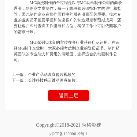
MG动漫制作的全过程是以与MG动画制作公司的商谈
逐渐，到创意文案制作，每一个阶段都必须招标方的进行和监
管，因此制作企业在协作历程中的服务项目至关重要。技术专
业的业务员不但要掌握和传递客户的制造规定和预期成果，还
要让客户即时查询工作进展和方位，确保工作中可以依照客户
的需求开展。
MG动漫以优良的宣传在各行业获得广泛运用。在选
择MG制作企业时，大家必须考虑到企业的资质证书、制作精
英团队的专业能力和费用的清晰度，选择适合的动画制作公
司。
上一篇：
企业产品动漫宣传片视频的...
下一篇：
长沙科技感三维动画宣传片...
返回上层
Copyright©2018-2021 尚格影视
湘ICP备12000019号-1