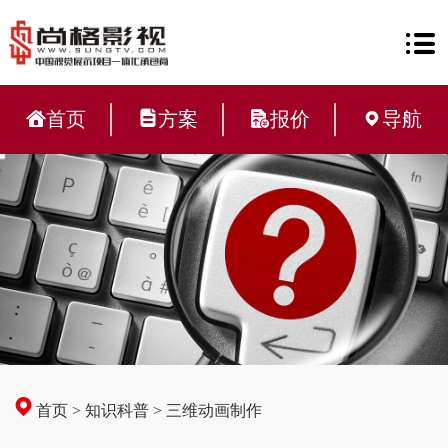
首页
方案
报价
导航
首页
>
知识科普
>
三维动画制作