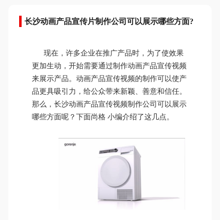
长沙动画产品宣传片制作公司可以展示哪些方面?
现在，许多企业在推广产品时，为了使效果
更加生动，开始需要通过制作动画产品宣传视频
来展示产品。动画产品宣传视频的制作可以使产
品更具吸引力，给公众带来新颖、善意和信任。
那么，长沙动画产品宣传视频制作公司可以展示
哪些方面呢？下面尚格 小编介绍了这几点。