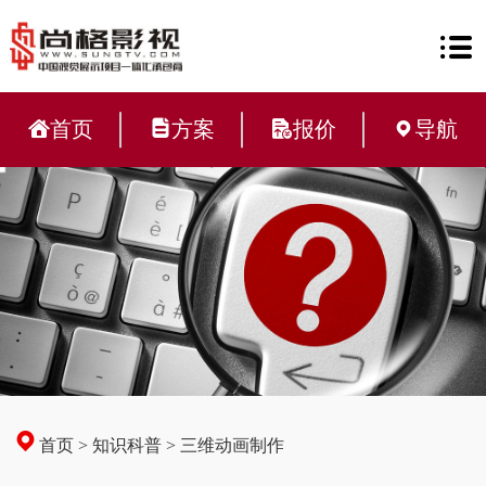
首页
方案
报价
导航
首页
>
知识科普
>
三维动画制作