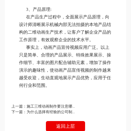
3、产品原理:
在产品生产过程中，全面展示产品原理，向
设计师清晰展示机械内部无法拍摄的本地产品结
构的二维动画生产技术，让客户了解企业产品的
工作原理，有效观察企业的技术水平。
事实上，动画产品宣传视频应用广泛。以上
只是简单、合理的产品展示、特殊效果展示、操
作细节、丰富的图片配合辅助元素，增加了操作
演示的趣味性，使动画产品宣传视频的制作越来
越受欢迎，生动直观地展示产品优势，应用于任
何行业和范围。
上一篇：
施工三维动画制作要注意哪...
下一篇：
为什么选择有经验的公司制...
返回上层