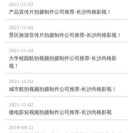
2021-11-02
产品宣传片拍摄制作公司推荐-长沙尚格影视！
2021-11-02
景区旅游宣传片拍摄制作公司推荐-长沙尚格影视！
2021-11-02
大学校园航拍视频拍摄制作公司推荐-长沙尚格影
视！
2021-11-02
城市航拍视频拍摄制作公司推荐-长沙尚格影视！
2021-11-02
微电影短视频拍摄制作公司推荐-长沙尚格影视
2019-09-21