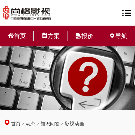
首页
方案
报价
导航
首页
>
动态
>
知识问答
>
影视动画