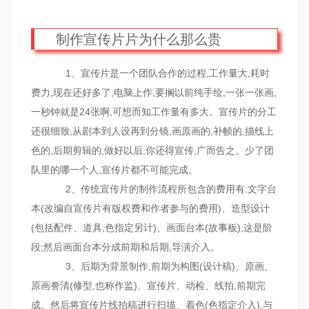
制作宣传片片为什么那么贵
1、宣传片是一个团队合作的过程,工作量大,耗时
费力,现在还好多了,电脑上作,要搁以前纯手绘,一张一张画,
一秒钟就是24张啊,可想而知工作量有多大。宣传片的分工
还很细致,从剧本到人设再到分镜,画原画的,补帧的,描线上
色的,后期剪辑的,做好以后,你还得宣传,广而告之。少了团
队里的哪一个人,宣传片都不可能完成。
2、传统宣传片的制作流程所包含的费用有:文字台
本(改编自宣传片有版权费和作者参与的费用)、造型设计
(包括配件、道具,色指定另计)、画面台本(故事板),这是阶
段;然后画面台本分成前期和后期,导演介入。
3、后期为背景制作,前期为构图(设计稿)、原画、
原画誊清(修型,也称作监)、宣传片、动检、线拍,前期完
成。然后将宣传片线拍稿进行扫描、着色(色指定介入),与