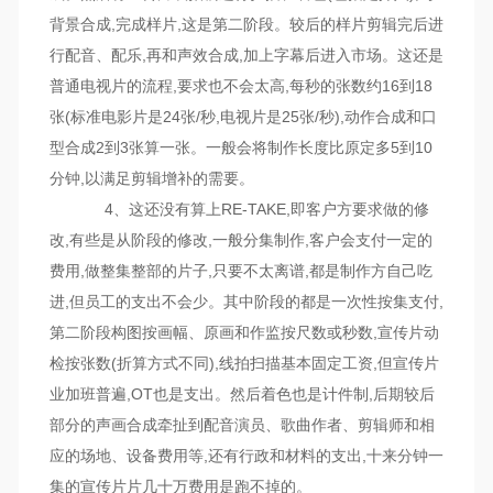
背景合成,完成样片,这是第二阶段。较后的样片剪辑完后进
行配音、配乐,再和声效合成,加上字幕后进入市场。这还是
普通电视片的流程,要求也不会太高,每秒的张数约16到18
张(标准电影片是24张/秒,电视片是25张/秒),动作合成和口
型合成2到3张算一张。一般会将制作长度比原定多5到10
分钟,以满足剪辑增补的需要。
4、这还没有算上RE-TAKE,即客户方要求做的修
改,有些是从阶段的修改,一般分集制作,客户会支付一定的
费用,做整集整部的片子,只要不太离谱,都是制作方自己吃
进,但员工的支出不会少。其中阶段的都是一次性按集支付,
第二阶段构图按画幅、原画和作监按尺数或秒数,宣传片动
检按张数(折算方式不同),线拍扫描基本固定工资,但宣传片
业加班普遍,OT也是支出。然后着色也是计件制,后期较后
部分的声画合成牵扯到配音演员、歌曲作者、剪辑师和相
应的场地、设备费用等,还有行政和材料的支出,十来分钟一
集的宣传片片几十万费用是跑不掉的。