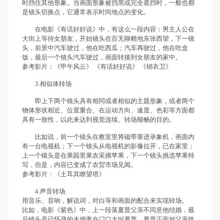
时挡住其他形象。当画面形象被挡黑或完全遮挡时，一般也都
是镜头切换点，它通常表示时间地点的变化。
在电影《有话好好说》中，有这么一段内容：男主人公在
大街上等待女朋友，开始镜头在百无聊赖地东张西望，下一镜
头，前景中汽车驶过，他在吃西瓜；汽车再驶过，他在吃盒
饭，最后一个镜头汽车驶过，画面转接到女朋友的家中。
参考影片：《甲午风云》 《有话好好说》 《锦衣卫》
3.相似体转场
即上下两个镜头具有相同或者相似的主题形象，或者两个
物体形状相近、位置重合、在运动方向、速度、色彩等方面都
具有一致性，以此来达到视觉连续、转场顺畅的目的。
比如说，前一个镜头在教室里将磁带塞进录象机，画面内
有一台电视机；下一个镜头从电视机的影像拉开，已在家里；
上一个镜头是在果园里果农采摘苹果，下一个镜头挑选苹果特
写，但是，内容已变成了农贸市场见闻。
参考影片：《土耳其瞭望塔》
4.声音转场
用音乐、音响，解说词，对白等和画面的配合来实现转场。
比如，电影《紫色》中，上一段落夏普父亲不同意他结婚，最
后镜头是已怀孕的未婚妻在门口大叫夏普，夏普正面对父亲犹