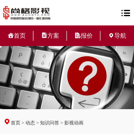
首页
方案
报价
导航
首页
>
动态
>
知识问答
>
影视动画