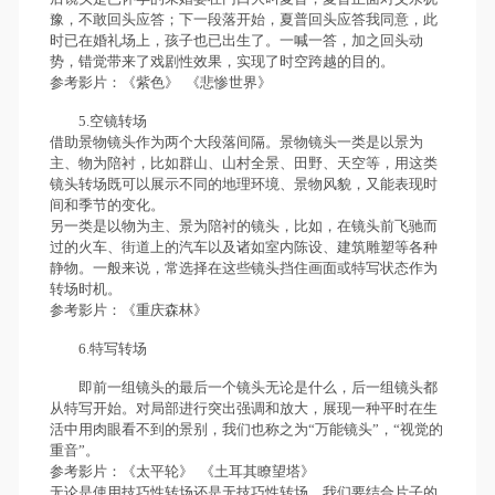
豫，不敢回头应答；下一段落开始，夏普回头应答我同意，此
时已在婚礼场上，孩子也已出生了。一喊一答，加之回头动
势，错觉带来了戏剧性效果，实现了时空跨越的目的。
参考影片：《紫色》 《悲惨世界》
5.空镜转场
借助景物镜头作为两个大段落间隔。景物镜头一类是以景为
主、物为陪衬，比如群山、山村全景、田野、天空等，用这类
镜头转场既可以展示不同的地理环境、景物风貌，又能表现时
间和季节的变化。
另一类是以物为主、景为陪衬的镜头，比如，在镜头前飞驰而
过的火车、街道上的汽车以及诸如室内陈设、建筑雕塑等各种
静物。一般来说，常选择在这些镜头挡住画面或特写状态作为
转场时机。
参考影片：《重庆森林》
6.特写转场
即前一组镜头的最后一个镜头无论是什么，后一组镜头都
从特写开始。对局部进行突出强调和放大，展现一种平时在生
活中用肉眼看不到的景别，我们也称之为“万能镜头”，“视觉的
重音”。
参考影片：《太平轮》 《土耳其瞭望塔》
无论是使用技巧性转场还是无技巧性转场，我们要结合片子的